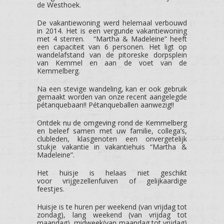
de Westhoek.
De vakantiewoning werd helemaal verbouwd
in 2014. Het is een vergunde vakantiewoning
met 4 sterren. “Martha & Madeleine” heeft
een capaciteit van 6 personen. Het ligt op
wandelafstand van de pitoreske dorpsplein
van Kemmel en aan de voet van de
Kemmelberg.
Na een stevige wandeling, kan er ook gebruik
gemaakt worden van onze recent aangelegde
pétanquebaan!! Pétanqueballen aanwezig!!
Ontdek nu de omgeving rond de Kemmelberg
en beleef samen met uw familie, collega’s,
clubleden, klasgenoten een onvergetelijk
stukje vakantie in vakantiehuis “Martha &
Madeleine”.
Het huisje is helaas niet geschikt
voor vrijgezellenfuiven of gelijkaardige
feestjes.
Huisje is te huren per weekend (van vrijdag tot
zondag), lang weekend (van vrijdag tot
maandag), midweek(van maandag tot vrijdag)