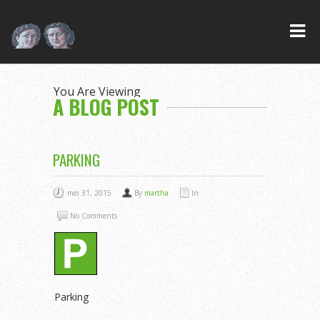
You Are Viewing
A BLOG POST
PARKING
mei 31, 2015
By
martha
In
No Comments
Parking