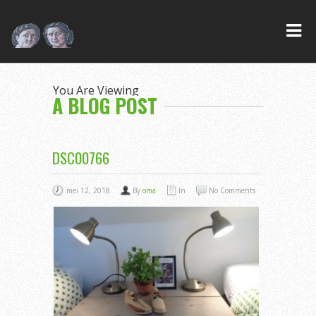
You Are Viewing
A BLOG POST
DSC00766
mei 12, 2018
By
oma
In
No Comments