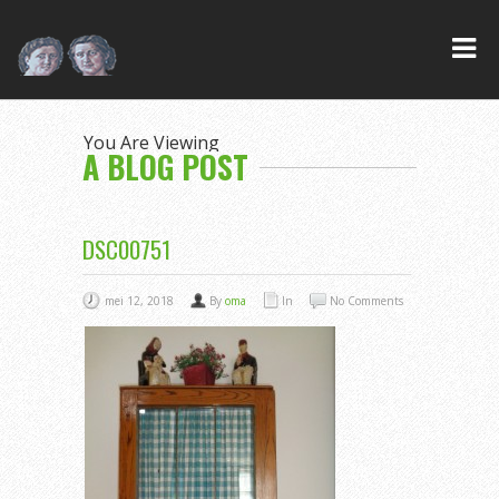
You Are Viewing
A BLOG POST
DSC00751
mei 12, 2018
By
oma
In
No Comments