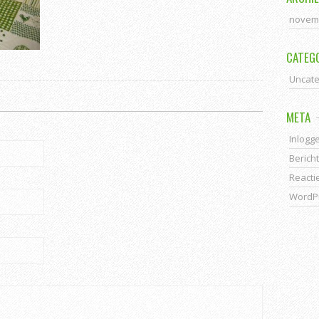
novem
CATEG
Uncate
META
Inlogg
Berich
Reacti
WordPr