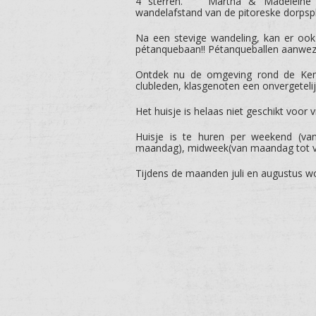
4 sterren. “Martha & Madeleine” h
wandelafstand van de pitoreske dorps
Na een stevige wandeling, kan er oo
pétanquebaan!! Pétanqueballen aanwezi
Ontdek nu de omgeving rond de Kemm
clubleden, klasgenoten een onvergetelij
Het huisje is helaas niet geschikt voor v
Huisje is te huren per weekend (van
maandag), midweek(van maandag tot vr
Tijdens de maanden juli en augustus wo