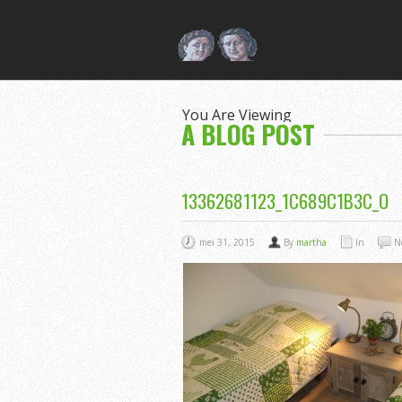
You Are Viewing
A BLOG POST
13362681123_1C689C1B3C_O
mei 31, 2015
By
martha
In
N