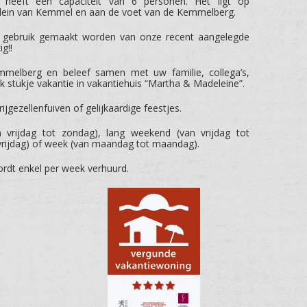
eeft een capaciteit van 6 personen. Het ligt op
plein van Kemmel en aan de voet van de Kemmelberg.
k gebruik gemaakt worden van onze recent aangelegde
g!!
elberg en beleef samen met uw familie, collega’s,
k stukje vakantie in vakantiehuis “Martha & Madeleine”.
rijgezellenfuiven of gelijkaardige feestjes.
 vrijdag tot zondag), lang weekend (van vrijdag tot
ijdag) of week (van maandag tot maandag).
rdt enkel per week verhuurd.