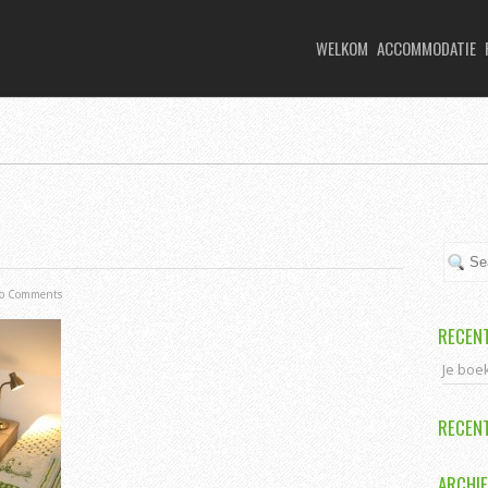
WELKOM
ACCOMMODATIE
o Comments
RECEN
Je boe
RECEN
ARCHI