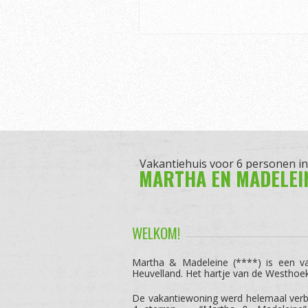
Vakantiehuis voor 6 personen i
MARTHA EN MADELEI
WELKOM!
Martha & Madeleine (****) is een v
Heuvelland. Het hartje van de Westhoek
De vakantiewoning werd helemaal verb