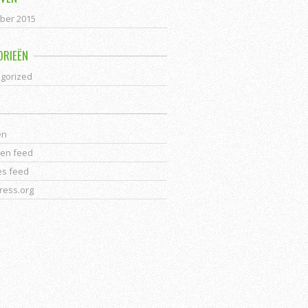
ber 2015
ORIEËN
gorized
en
ten feed
es feed
ess.org