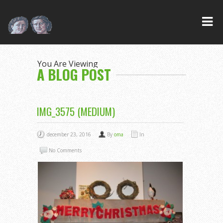
You Are Viewing
A BLOG POST
IMG_3575 (MEDIUM)
december 23, 2016
By
oma
In
No Comments