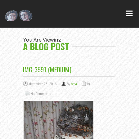
You Are Viewing
A BLOG POST
IMG_3591 (MEDIUM)
december 23, 2016
By
oma
In
No Comments